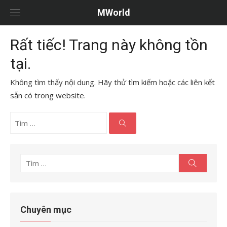
Chuyển
MWorld
tới
nội
Rất tiếc! Trang này không tồn
dung
tại.
Không tìm thấy nội dung. Hãy thử tìm kiếm hoặc các liên kết
sẵn có trong website.
Tìm
kết
Tìm
quả
kiếm
cho:
Tìm
Tìm
kiếm
kết
quả
cho:
Chuyên mục